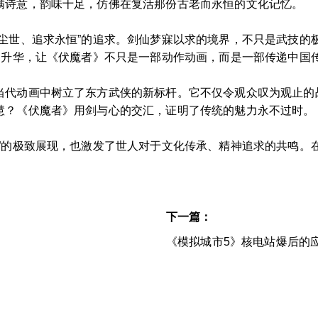
满诗意，韵味十足，仿佛在复活那份古老而永恒的文化记忆。
脱尘世、追求永恒”的追求。剑仙梦寐以求的境界，不只是武技的
的升华，让《伏魔者》不只是一部动作动画，而是一部传递中国
当代动画中树立了东方武侠的新标杆。它不仅令观众叹为观止的
慧？《伏魔者》用剑与心的交汇，证明了传统的魅力永不过时。
美”的极致展现，也激发了世人对于文化传承、精神追求的共鸣。
下一篇：
《模拟城市5》核电站爆后的