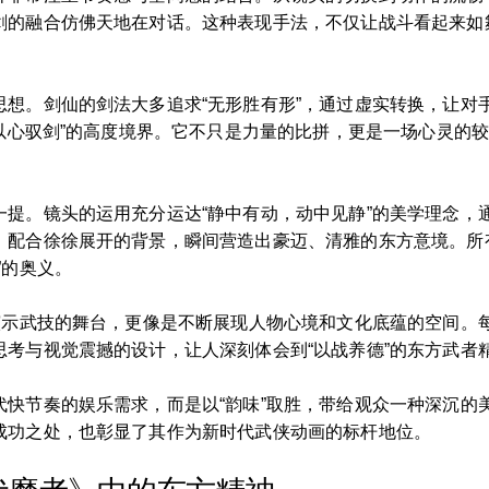
剑的融合仿佛天地在对话。这种表现手法，不仅让战斗看起来如
想。剑仙的剑法大多追求“无形胜有形”，通过虚实转换，让对手
以心驭剑”的高度境界。它不只是力量的比拼，更是一场心灵的较量
一提。镜头的运用充分运达“静中有动，动中见静”的美学理念，
，配合徐徐展开的背景，瞬间营造出豪迈、清雅的东方意境。所
”的奥义。
是演示武技的舞台，更像是不断展现人物心境和文化底蕴的空间。
考与视觉震撼的设计，让人深刻体会到“以战养德”的东方武者
代快节奏的娱乐需求，而是以“韵味”取胜，带给观众一种深沉的
成功之处，也彰显了其作为新时代武侠动画的标杆地位。