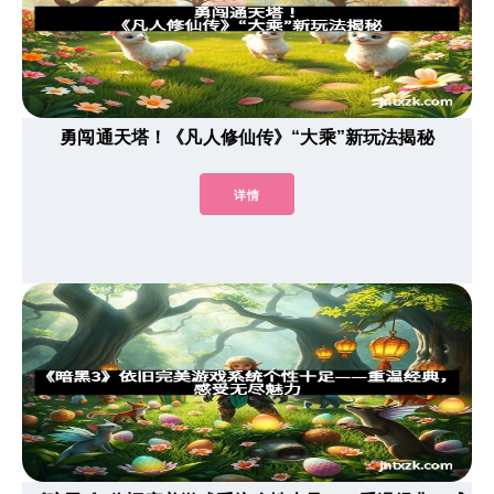
勇闯通天塔！《凡人修仙传》“大乘”新玩法揭秘
详情