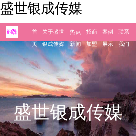
盛世银成传媒
首
关于盛世
热点
招商
案例
联系
页
银成传媒
新闻
加盟
展示
我们
盛世银成传媒